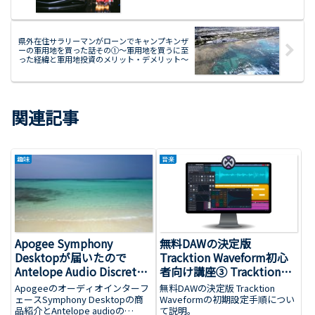
県外在住サラリーマンがローンでキャンプキンザ
ーの軍用地を買った話その①～軍用地を買うに至
った経緯と軍用地投資のメリット・デメリット～
関連記事
趣味
音楽
Apogee Symphony
無料DAWの決定版
Desktopが届いたので
Tracktion Waveform初心
Antelope Audio Discrete4
者向け講座③ Tracktion
と比較してみた（11/17一
Waveformの初期設定～共
Apogeeのオーディオインターフ
無料DAWの決定版 Tracktion
部追記）
通編～
ェースSymphony Desktopの商
Waveformの初期設定手順につい
品紹介とAntelope audioの
て説明。