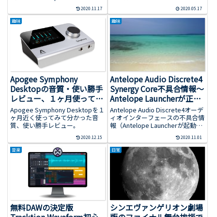
Discrete4との比較。
2020.11.17
2020.05.17
趣味
趣味
Apogee Symphony
Antelope Audio Discrete4
Desktopの音質・使い勝手
Synergy Core不具合情報～
レビュー、１ヶ月使って分
Antelope Launcherが正常
かったこと
起動しない～対処法とサポ
Apogee Symphony Desktopを１
Antelope Audio Discrete4オーデ
ートへの問い合わせ結果
ヶ月近く使ってみて分かった音
ィオインターフェースの不具合情
質、使い勝手レビュー。
報（Antelope Launcherが起動し
ない）。
2020.12.15
2020.11.01
音楽
日常
無料DAWの決定版
シンエヴァンゲリオン劇場