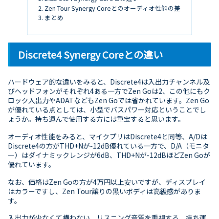
Zen Tour Synergy Coreとのオーディオ性能の差
まとめ
Discrete4 Synergy Coreとの違い
ハードウェア的な違いをみると、Discrete4は入出力チャンネル及
びヘッドフォンがそれぞれ4ある一方でZen Goは2、この他にもク
ロック入出力やADATなどもZen Goでは省かれています。Zen Go
が優れている点としては、小型でバスパワー対応ということでし
ょうか。持ち運んで使用する方には重宝すると思います。
オーディオ性能をみると、マイクプリはDiscrete4と同等、A/Dは
Discrete4の方がTHD+Nが-12dB優れている一方で、D/A（モニタ
ー）はダイナミックレンジが6dB、THD+Nが-12dBほどZen Goが
優れています。
なお、価格はZen Goの方が4万円以上安いですが、ディスプレイ
はカラーですし、Zen Tour譲りの黒いボディは高級感がありま
す。
入出力が少なくて構わない、リスニング音質を重視する、持ち運