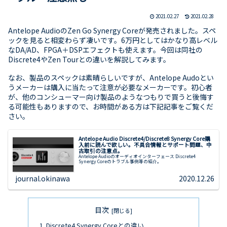
2021.02.27
2021.02.28
Antelope AudioのZen Go Synergy Coreが発売されました。スペ
ックを見ると相変わらず凄いです。6万円としてはかなり高レベル
なDA/AD、FPGA＋DSPエフェクトも使えます。今回は同社の
Discrete4やZen Tourとの違いを解説してみます。
なお、製品のスペックは素晴らしいですが、Antelope Audoとい
うメーカーは購入に当たって注意が必要なメーカーです。初心者
が、他のコンシューマー向け製品のようなつもりで買うと後悔す
る可能性もありますので、お時間がある方は下記記事をご覧くだ
さい。
Antelope Audio Discrete4/Discrete8 Synergy Core購
入前に読んで欲しい。不具合情報とサポート問題、中
古取引の注意点。
Antelope Audioのオーディオインターフェース Discrete4
Synergy Coreのトラブル事例等の紹介。
journal.okinawa
2020.12.26
目次
Discrete4 Synergy Coreとの違い