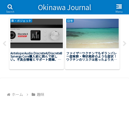
Okinawa Journal
沖縄移住を計画する会社員の日常。
Search
Menu
車・ガジェット
日常
投資
oid
Antelope Audio Discrete4/Discrete8
ファイザーワクチンでもギランバレ
軍用
初期型
Synergy Core購入前に読んで欲し
ー症候群・帯状疱疹のような症状！
作成
い。不具合情報とサポート問題、中
ワクチンのリスクは思ったより大き
古取引の注意点。
い？
ホーム
趣味