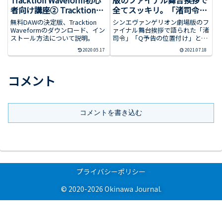
Tracktion Waveform初心
版のファイナル舞台挨拶で
者向け講座② Tracktion
全てスッキリ。「渚司令」
Waveformのダウンロード
と「Q予告の位置付け」と
無料DAWの決定版、Tracktion
シンエヴァンゲリオン劇場版のフ
～インストール
「空白の14年」。そして
Waveformのダウンロード、イン
ァイナル舞台挨拶で語られた「渚
ストール方法について説明。
司令」「Q予告の位置付け」と
「Qと旧劇場版の関係」、
「空白の14年」、そして「Qと旧
「旧劇の破損箇所と同じ場
2020.05.17
2021.07.18
劇場版の関係」、「旧劇の破損箇
所が破れたアスカのプラグ
所と同じ場所が破れたアスカのプ
スーツの謎」について解
ラグスーツの謎」について解説。​
コメント
説。
コメントを書き込む
プライバシーポリシー
© 2020-2026 Okinawa Journal.